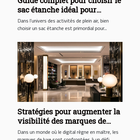
Guide complet pour choisir le
sac étanche idéal pour
chaque activité
Dans l’univers des activités de plein air, bien
choisir un sac étanche est primordial pour...
Stratégies pour augmenter la
visibilité des marques de
luxe sur les réseaux sociaux
Dans un monde où le digital règne en maître, les
chinois
marques de luxe sont confrontées à un défi...