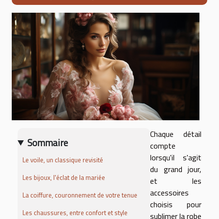
Chaque détail
Sommaire
compte
lorsqu'il s'agit
Le voile, un classique revisité
du grand jour,
Les bijoux, l'éclat de la mariée
et les
accessoires
La coiffure, couronnement de votre tenue
choisis pour
Les chaussures, entre confort et style
sublimer la robe