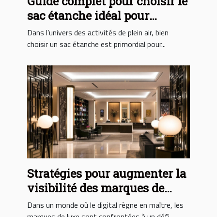
Guide complet pour choisir le
sac étanche idéal pour
chaque activité
Dans l’univers des activités de plein air, bien
choisir un sac étanche est primordial pour...
Stratégies pour augmenter la
visibilité des marques de
luxe sur les réseaux sociaux
Dans un monde où le digital règne en maître, les
marques de luxe sont confrontées à un défi...